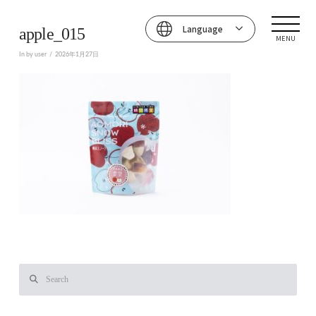
Language
apple_015
MENU
In by user
2026年1月27日
Search