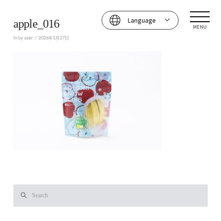
Language
apple_016
MENU
In by user
2026年1月27日
Search