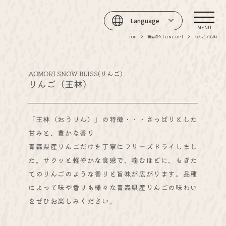
Language
MENU
TOP
商品紹介 | LINE UP |
りんご（王林）
AOMORI SNOW BLISS(りんご)
りんご（王林）
「王林（おうりん）」の特徴・・・さっぱりとした
甘みと、豊かな香り
青森県産りんごだけを丁寧にフリーズドライしまし
た。サクッと軽やかな食感で、噛むほどに、もぎた
てのりんごのような香りと旨味が広がります。品種
によって味や香りも様々な青森県産りんごの味わい
をぜひお楽しみください。