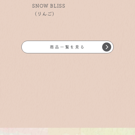
C
SNOW BLISS
CHOCO SNO
（りんご）
（りんご）
商品一覧を見る