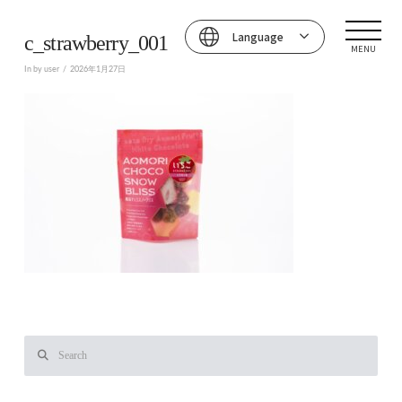
Language
c_strawberry_001
MENU
In by user
2026年1月27日
Search