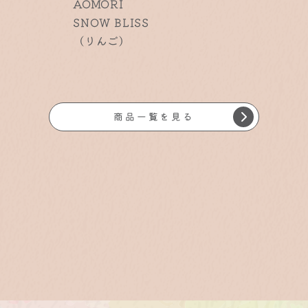
AOMORI
AOMORI
C
SNOW BLISS
CHOCO SNO
（りんご）
（りんご）
商品一覧を見る