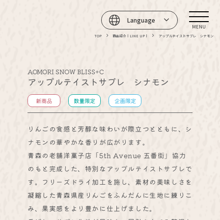
Language
MENU
TOP
商品紹介 | LINE UP |
アップルテイストサブレ シナモン
AOMORI SNOW BLISS+C
アップルテイストサブレ シナモン
新商品
数量限定
企画限定
りんごの食感と芳醇な味わいが際立つとともに、シ
ナモンの華やかな香りが広がります。
青森の老舗洋菓子店「5th Avenue 五番街」協力
のもと完成した、特別なアップルテイストサブレで
す。フリーズドライ加工を施し、素材の美味しさを
凝縮した青森県産りんごをふんだんに生地に練りこ
み、果実感をより豊かに仕上げました。