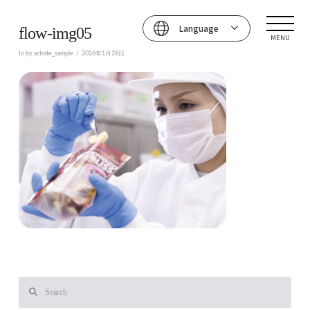
Language
flow-img05
MENU
In by actrate_sample
2026年1月28日
Search