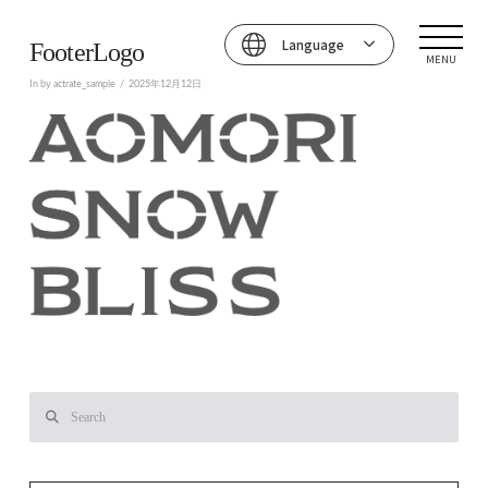
Language
FooterLogo
MENU
In by actrate_sample
2025年12月12日
Search