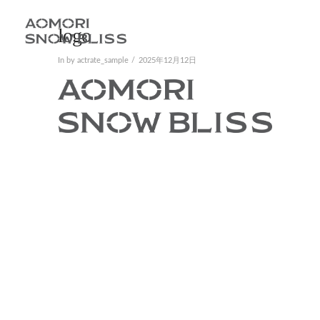
logo
In by actrate_sample
2025年12月12日